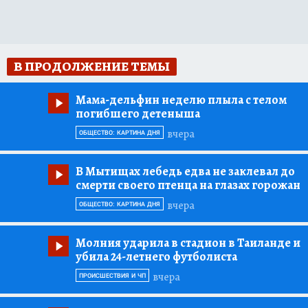
В ПРОДОЛЖЕНИЕ ТЕМЫ
Мама-дельфин неделю плыла с телом
погибшего детеныша
вчера
ОБЩЕСТВО: КАРТИНА ДНЯ
В Мытищах лебедь едва не заклевал до
смерти своего птенца на глазах горожан
вчера
ОБЩЕСТВО: КАРТИНА ДНЯ
Молния ударила в стадион в Таиланде и
убила 24-летнего футболиста
вчера
ПРОИСШЕСТВИЯ И ЧП