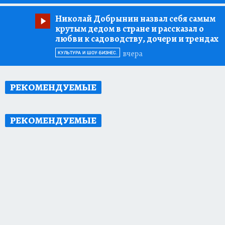
Николай Добрынин назвал себя самым
крутым дедом в стране и рассказал о
любви к садоводству, дочери и трендах
вчера
КУЛЬТУРА И ШОУ-БИЗНЕС.
РЕКОМЕНДУЕМЫЕ
РЕКОМЕНДУЕМЫЕ