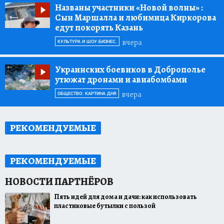
Названы участники «Новой волны»
:
Сын Маршалла и любимица Киркорова
едут покорять Казань
вчера
КУЛЬТУРА И ШОУ-БИЗНЕС.
Украинских боевиков в Доброполье
утюжат дронами и авиабомбами
вчера
ОБЩЕСТВО: КАРТИНА ДНЯ
РЕКОМЕНДУЕМЫЕ
РЕКОМЕНДУЕМЫЕ
Пять идей для дома и дачи: как использовать
пластиковые бутылки с пользой