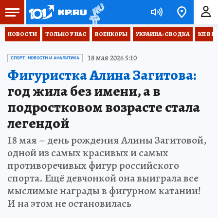
НОВОСТИ
ТОЛЬКО У НАС
ВОЕНКОРЫ
УКРАИНА: СВОДКА
КП В М
18 мая 2026 5:10
СПОРТ: НОВОСТИ И АНАЛИТИКА
Фигуристка Алина Загитова:
год жила без имени, а в
подростковом возрасте стала
легендой
18 мая – день рождения Алины Загитовой,
одной из самых красивых и самых
противоречивых фигур российского
спорта. Ещё девчонкой она выиграла все
мыслимые награды в фигурном катании!
И на этом не остановилась