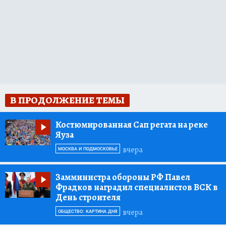
В ПРОДОЛЖЕНИЕ ТЕМЫ
Костюмированная Сап регата на реке
Яуза
вчера
МОСКВА И ПОДМОСКОВЬЕ
Замминистра обороны РФ Павел
Фрадков наградил специалистов ВСК в
День строителя
вчера
ОБЩЕСТВО: КАРТИНА ДНЯ