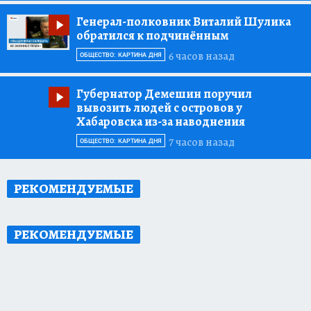
Генерал-полковник Виталий Шулика
обратился к подчинённым
6 часов назад
ОБЩЕСТВО: КАРТИНА ДНЯ
Губернатор Демешин поручил
вывозить людей с островов у
Хабаровска из-за наводнения
7 часов назад
ОБЩЕСТВО: КАРТИНА ДНЯ
РЕКОМЕНДУЕМЫЕ
РЕКОМЕНДУЕМЫЕ