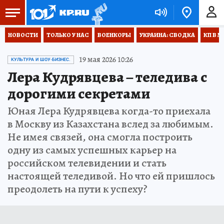
НОВОСТИ
ТОЛЬКО У НАС
ВОЕНКОРЫ
УКРАИНА: СВОДКА
КП В М
19 мая 2026 10:26
КУЛЬТУРА И ШОУ-БИЗНЕС.
Лера Кудрявцева – теледива с
дорогими секретами
Юная Лера Кудрявцева когда-то приехала
в Москву из Казахстана вслед за любимым.
Не имея связей, она смогла построить
одну из самых успешных карьер на
российском телевидении и стать
настоящей теледивой. Но что ей пришлось
преодолеть на пути к успеху?