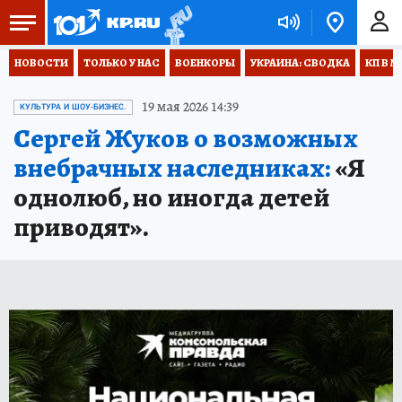
НОВОСТИ
ТОЛЬКО У НАС
ВОЕНКОРЫ
УКРАИНА: СВОДКА
КП В М
19 мая 2026 14:39
КУЛЬТУРА И ШОУ-БИЗНЕС.
Сергей Жуков о возможных
внебрачных наследниках:
«Я
однолюб, но иногда детей
приводят».