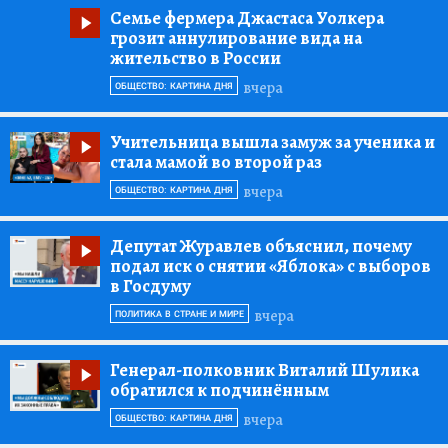
Семье фермера Джастаса Уолкера
грозит аннулирование вида на
жительство в России
вчера
ОБЩЕСТВО: КАРТИНА ДНЯ
Учительница вышла замуж за ученика и
стала мамой во второй раз
вчера
ОБЩЕСТВО: КАРТИНА ДНЯ
Депутат Журавлев объяснил, почему
подал иск о снятии «Яблока» с выборов
в Госдуму
вчера
ПОЛИТИКА В СТРАНЕ И МИРЕ
Генерал-полковник Виталий Шулика
обратился к подчинённым
вчера
ОБЩЕСТВО: КАРТИНА ДНЯ