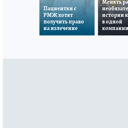
Менять р
Пациентки с
необязате
РМЖ хотят
истории 
получить право
в одной
на излечение
компани