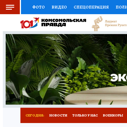
ФОТО
ВИДЕО
СПЕЦОПЕРАЦИЯ
ПОЛ
СОЦПОДДЕРЖКА
НАУКА
СПОРТ
КО
ВЫБОР ЭКСПЕРТОВ
ДОКТОР
ФИНАНС
КНИЖНАЯ ПОЛКА
ПРОГНОЗЫ НА СПОРТ
ПРЕСС-ЦЕНТР
НЕДВИЖИМОСТЬ
ТЕЛЕ
РАДИО КП
РЕКЛАМА
ТЕСТЫ
НОВОЕ 
СЕГОДНЯ:
НОВОСТИ
ТОЛЬКО У НАС
ВОЕНКОРЫ