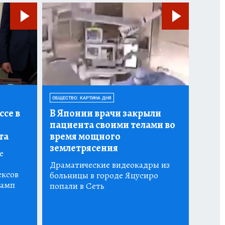
ОБЩЕСТВО: КАРТИНА ДНЯ
ссе в
В Японии врачи закрыли
пациента своими телами во
та
время мощного
землетрясения
е
Драматические видеокадры из
ексов
больницы в городе Яцусиро
рамп
попали в Сеть