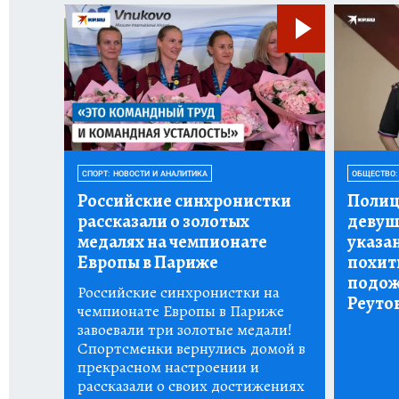
СПОРТ: НОВОСТИ И АНАЛИТИКА
ОБЩЕСТВО:
Российские синхронистки
Полиц
рассказали о золотых
девуш
медалях на чемпионате
указа
Европы в Париже
похит
подож
Российские синхронистки на
Реуто
чемпионате Европы в Париже
завоевали три золотые медали!
Спортсменки вернулись домой в
прекрасном настроении и
рассказали о своих достижениях