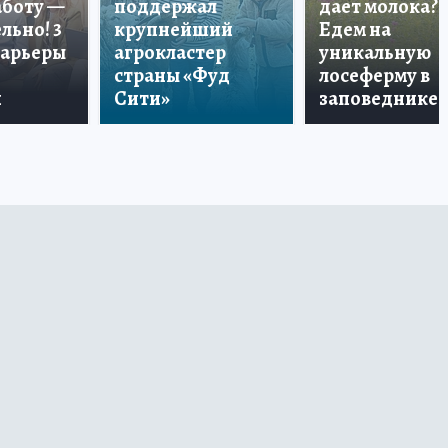
аботу —
поддержал
дает молока?
льно! 3
крупнейший
Едем на
карьеры
агрокластер
уникальную
страны «Фуд
лосеферму в
и
Сити»
заповеднике!