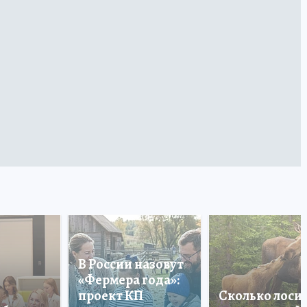
В России назовут
«Фермера года»:
проект КП
Сколько лоси