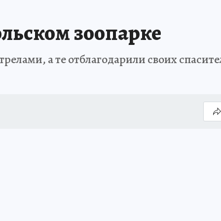
льском зоопарке
елами, а те отблагодарили своих спасителе