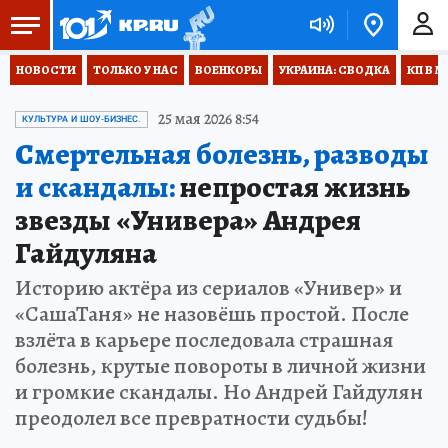
НОВОСТИ
ТОЛЬКО У НАС
ВОЕНКОРЫ
УКРАИНА: СВОДКА
КП В М
25 мая 2026 8:54
КУЛЬТУРА И ШОУ-БИЗНЕС.
Смертельная болезнь, разводы
и скандалы:
непростая жизнь
звезды «Универа» Андрея
Гайдуляна
Историю актёра из сериалов «Универ» и
«СашаТаня» не назовёшь простой. После
взлёта в карьере последовала страшная
болезнь, крутые повороты в личной жизни
и громкие скандалы. Но Андрей Гайдулян
преодолел все превратности судьбы!