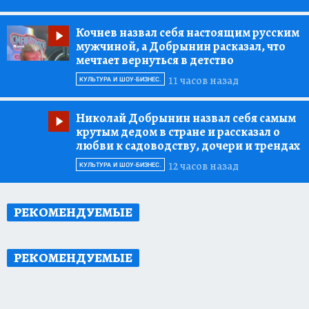
Кочнев назвал себя настоящим русским
мужчиной, а Добрынин расказал, что
мечтает вернуться в детство
11 часов назад
КУЛЬТУРА И ШОУ-БИЗНЕС.
Николай Добрынин назвал себя самым
крутым дедом в стране и рассказал о
любви к садоводству, дочери и трендах
12 часов назад
КУЛЬТУРА И ШОУ-БИЗНЕС.
РЕКОМЕНДУЕМЫЕ
РЕКОМЕНДУЕМЫЕ