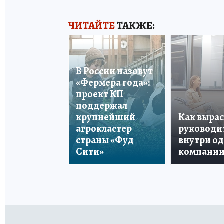
ЧИТАЙТЕ
ТАКЖЕ:
В России назовут
«Фермера года»:
проект КП
поддержал
крупнейший
Как вырас
агрокластер
руководи
страны «Фуд
внутри о
Сити»
компани