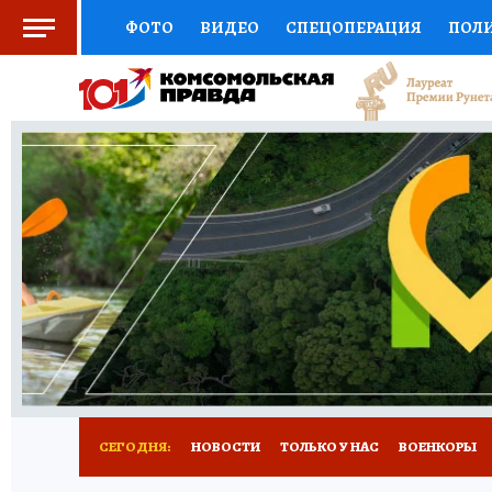
ФОТО
ВИДЕО
СПЕЦОПЕРАЦИЯ
ПОЛ
СОЦПОДДЕРЖКА
НАУКА
СПОРТ
КО
ВЫБОР ЭКСПЕРТОВ
ДОКТОР
ФИНАНС
КНИЖНАЯ ПОЛКА
ПРОГНОЗЫ НА СПОРТ
ПРЕСС-ЦЕНТР
НЕДВИЖИМОСТЬ
ТЕЛЕ
РАДИО КП
РЕКЛАМА
ТЕСТЫ
НОВОЕ 
СЕГОДНЯ:
НОВОСТИ
ТОЛЬКО У НАС
ВОЕНКОРЫ