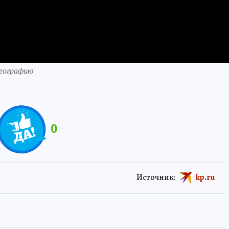
географию
0
Источник:
kp.ru