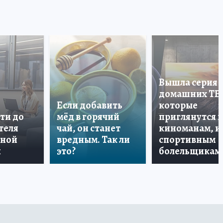
Вышла серия
домашних ТВ
Если добавить
которые
ти до
мёд в горячий
приглянутся 
теля
чай, он станет
киноманам, и
дной
вредным. Так ли
спортивным
и
это?
болельщикам