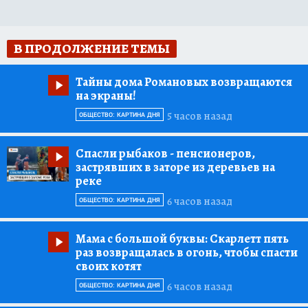
В ПРОДОЛЖЕНИЕ ТЕМЫ
Тайны дома Романовых возвращаются
на экраны!
5 часов назад
ОБЩЕСТВО: КАРТИНА ДНЯ
Спасли рыбаков
- пенсионеров,
застрявших в заторе из деревьев на
реке
6 часов назад
ОБЩЕСТВО: КАРТИНА ДНЯ
Мама с большой буквы:
Скарлетт пять
раз возвращалась в огонь, чтобы спасти
своих котят
6 часов назад
ОБЩЕСТВО: КАРТИНА ДНЯ