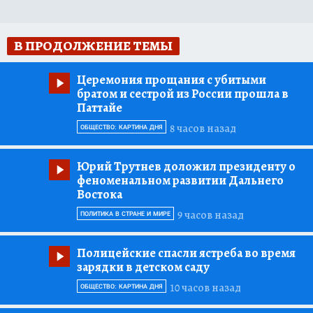
В ПРОДОЛЖЕНИЕ ТЕМЫ
Церемония прощания с убитыми
братом и сестрой из России прошла в
Паттайе
8 часов назад
ОБЩЕСТВО: КАРТИНА ДНЯ
Юрий Трутнев доложил президенту о
феноменальном развитии Дальнего
Востока
9 часов назад
ПОЛИТИКА В СТРАНЕ И МИРЕ
Полицейские спасли ястреба во время
зарядки в детском саду
10 часов назад
ОБЩЕСТВО: КАРТИНА ДНЯ