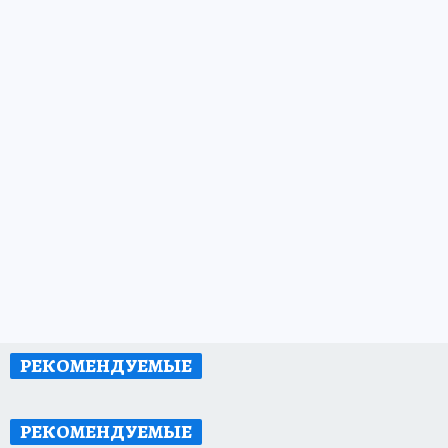
Украинских боевиков в Доброполье
утюжат дронами и авиабомбами
3 часа назад
ОБЩЕСТВО: КАРТИНА ДНЯ
Путин поздравил строителей с
профессиональным праздником
5 часов назад
ОБЩЕСТВО: КАРТИНА ДНЯ
Ксения Минаева после измены парня
нашла нового возлюбленного
8 часов назад
КУЛЬТУРА И ШОУ-БИЗНЕС.
Две девушки в Шереметьево опоздали
на рейс и выбежали за самолетом
вчера
МОСКВА И ПОДМОСКОВЬЕ