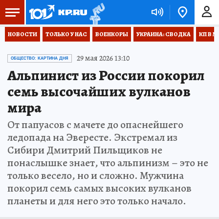
НОВОСТИ
ТОЛЬКО У НАС
ВОЕНКОРЫ
УКРАИНА: СВОДКА
КП В М
29 мая 2026 13:10
ОБЩЕСТВО: КАРТИНА ДНЯ
Альпинист из России покорил
семь высочайших вулканов
мира
От папуасов с мачете до опаснейшего
ледопада на Эвересте. Экстремал из
Сибири Дмитрий Пильщиков не
понаслышке знает, что альпинизм – это не
только весело, но и сложно. Мужчина
покорил семь самых высоких вулканов
планеты и для него это только начало.