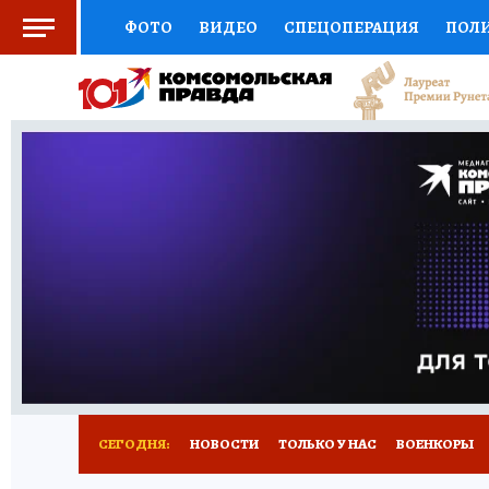
ФОТО
ВИДЕО
СПЕЦОПЕРАЦИЯ
ПОЛ
СОЦПОДДЕРЖКА
НАУКА
СПОРТ
КО
ВЫБОР ЭКСПЕРТОВ
ДОКТОР
ФИНАНС
КНИЖНАЯ ПОЛКА
ПРОГНОЗЫ НА СПОРТ
ПРЕСС-ЦЕНТР
НЕДВИЖИМОСТЬ
ТЕЛЕ
РАДИО КП
РЕКЛАМА
ТЕСТЫ
НОВОЕ 
СЕГОДНЯ:
НОВОСТИ
ТОЛЬКО У НАС
ВОЕНКОРЫ