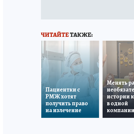
ЧИТАЙТЕ
ТАКЖЕ:
Менять р
Пациентки с
необязате
РМЖ хотят
истории 
получить право
в одной
на излечение
компани