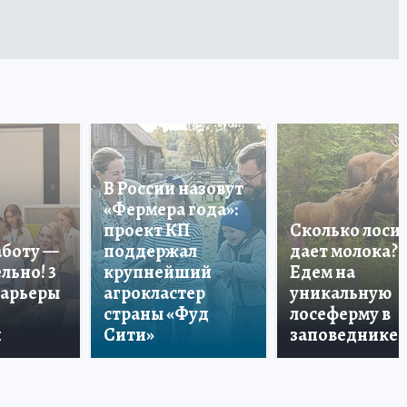
В России назовут
«Фермера года»:
проект КП
Сколько лоси
аботу —
поддержал
дает молока?
льно! 3
крупнейший
Едем на
карьеры
агрокластер
уникальную
страны «Фуд
лосеферму в
и
Сити»
заповеднике!