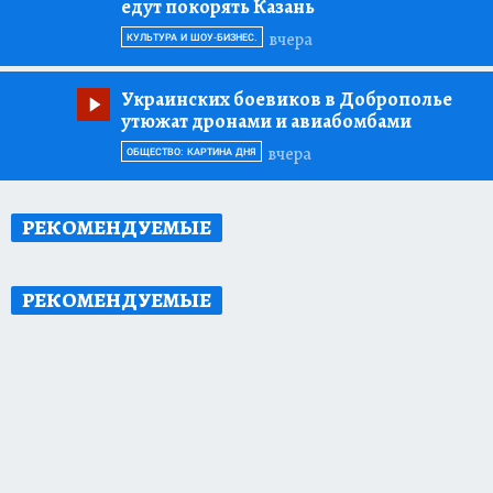
едут покорять Казань
вчера
КУЛЬТУРА И ШОУ-БИЗНЕС.
Украинских боевиков в Доброполье
утюжат дронами и авиабомбами
вчера
ОБЩЕСТВО: КАРТИНА ДНЯ
РЕКОМЕНДУЕМЫЕ
РЕКОМЕНДУЕМЫЕ