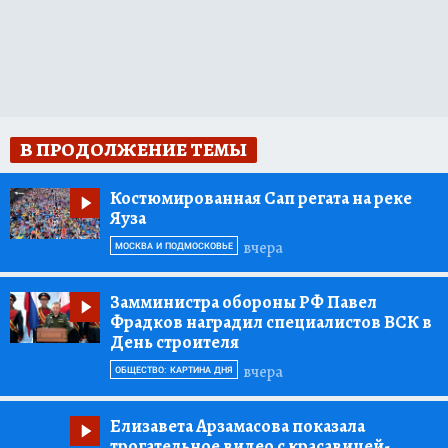
В ПРОДОЛЖЕНИЕ ТЕМЫ
Костюмированная Сап регата на реке
Яуза
вчера
МОСКВА И ПОДМОСКОВЬЕ
Замминистра обороны РФ Павел
Фрадков наградил специалистов ВСК в
День строителя
вчера
ОБЩЕСТВО: КАРТИНА ДНЯ
Елизавета Арзамасова показала
трогательное видео с красавицей-