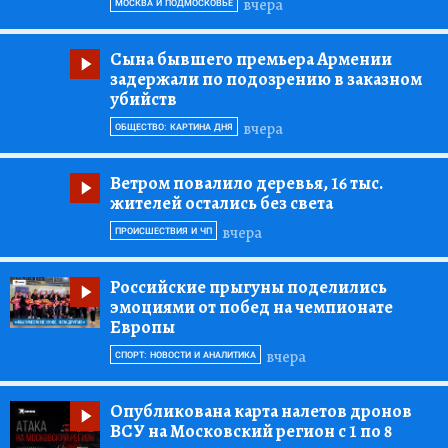
вчера
МОСКВА И ПОДМОСКОВЬЕ
Сына бывшего премьера Армении
задержали по подозрению в заказном
убийств
вчера
ОБЩЕСТВО: КАРТИНА ДНЯ
Ветром повалило деревья, 16 тыс.
жителей остались без света
вчера
ПРОИСШЕСТВИЯ И ЧП
Российские прыгуны поделились
эмоциями от побед на чемпионате
Европы
вчера
СПОРТ: НОВОСТИ И АНАЛИТИКА
Опубликована карта налетов дронов
ВСУ на Московский регион с 1 по 8