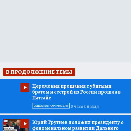
В ПРОДОЛЖЕНИЕ ТЕМЫ
Церемония прощания с убитыми
братом и сестрой из России прошла в
Паттайе
8 часов назад
ОБЩЕСТВО: КАРТИНА ДНЯ
Юрий Трутнев доложил президенту о
феноменальном развитии Дальнего