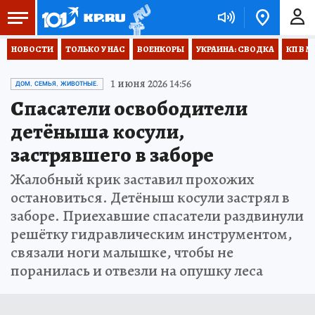
НОВОСТИ
ТОЛЬКО У НАС
ВОЕНКОРЫ
УКРАИНА: СВОДКА
КП В М
1 июня 2026 14:56
ДОМ, СЕМЬЯ, ЖИВОТНЫЕ.
Спасатели освободители
детёныша косули,
застрявшего в заборе
Жалобный крик заставил прохожих
остановиться. Детёныш косули застрял в
заборе. Приехавшие спасатели раздвинули
решётку гидравлическим инструментом,
связали ноги малышке, чтобы не
поранилась и отвезли на опушку леса