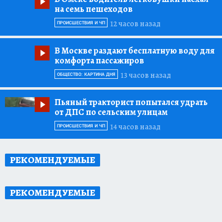
на семь пешеходов
12 часов назад
ПРОИСШЕСТВИЯ И ЧП
В Москве раздают бесплатную воду для
комфорта пассажиров
13 часов назад
ОБЩЕСТВО: КАРТИНА ДНЯ
Пьяный тракторист попытался удрать
от ДПС по сельским улицам
14 часов назад
ПРОИСШЕСТВИЯ И ЧП
РЕКОМЕНДУЕМЫЕ
РЕКОМЕНДУЕМЫЕ