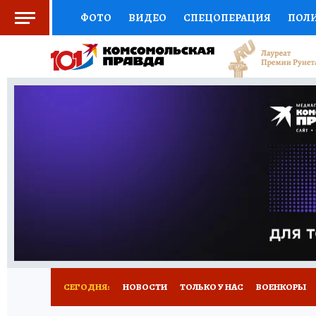
ФОТО
ВИДЕО
СПЕЦОПЕРАЦИЯ
ПОЛ
СОЦПОДДЕРЖКА
НАУКА
СПОРТ
КО
ВЫБОР ЭКСПЕРТОВ
ДОКТОР
ФИНАНС
КНИЖНАЯ ПОЛКА
ПРОГНОЗЫ НА СПОРТ
ПРЕСС-ЦЕНТР
НЕДВИЖИМОСТЬ
ТЕЛЕ
РАДИО КП
РЕКЛАМА
ТЕСТЫ
НОВОЕ 
СЕГОДНЯ:
НОВОСТИ
ТОЛЬКО У НАС
ВОЕНКОРЫ