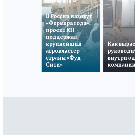
В России назовут
«Фермера года»:
проект КП
поддержал
крупнейший
Как вырас
агрокластер
руководи
страны «Фуд
внутри о
Сити»
компани