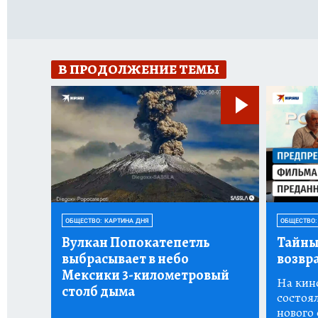
В ПРОДОЛЖЕНИЕ ТЕМЫ
ОБЩЕСТВО: КАРТИНА ДНЯ
ОБЩЕСТВО:
Вулкан Попокатепетль
Тайны
выбрасывает в небо
возвр
Мексики 3-километровый
На кин
столб дыма
состоя
нового