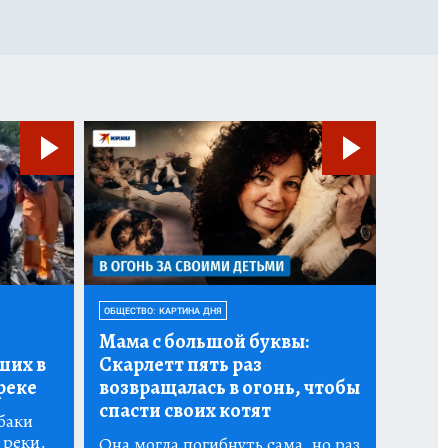
ОБЩЕСТВО: КАРТИНА ДНЯ
Мама с большой буквы:
ших в
Скарлетт пять раз
реке
возвращалась в огонь, чтобы
спасти своих котят
баки
 реки,
Она могла погибнуть сама, но раз