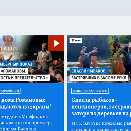
 КАРТИНА ДНЯ
ОБЩЕСТВО: КАРТИНА ДНЯ
 дома Романовых
Спасли рыбаков
-
ащаются на экраны!
пенсионеров, застряв
заторе из деревьев на 
остудии «Мосфильм»
лась закрытая премьера
На Камчатке пожилые ры
 фильма Василия
застряли в перекате русла