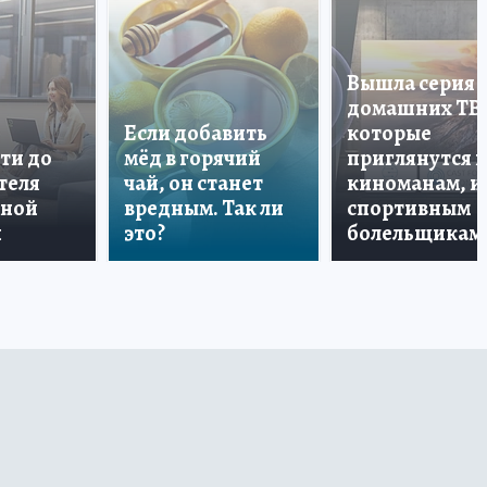
Вышла серия
домашних ТВ
Если добавить
которые
ти до
мёд в горячий
приглянутся 
теля
чай, он станет
киноманам, и
дной
вредным. Так ли
спортивным
и
это?
болельщикам