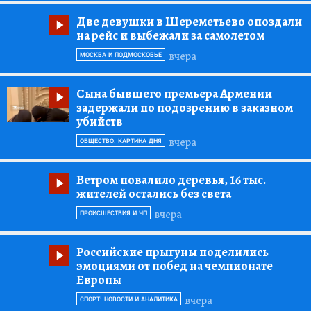
Две девушки в Шереметьево опоздали
на рейс и выбежали за самолетом
вчера
МОСКВА И ПОДМОСКОВЬЕ
Сына бывшего премьера Армении
задержали по подозрению в заказном
убийств
вчера
ОБЩЕСТВО: КАРТИНА ДНЯ
Ветром повалило деревья, 16 тыс.
жителей остались без света
вчера
ПРОИСШЕСТВИЯ И ЧП
Российские прыгуны поделились
эмоциями от побед на чемпионате
Европы
вчера
СПОРТ: НОВОСТИ И АНАЛИТИКА