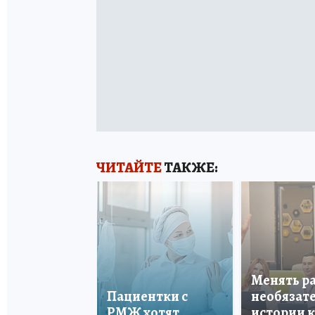
ЧИТАЙТЕ
ТАКЖЕ:
Менять р
Пациентки с
необязате
РМЖ хотят
истории 