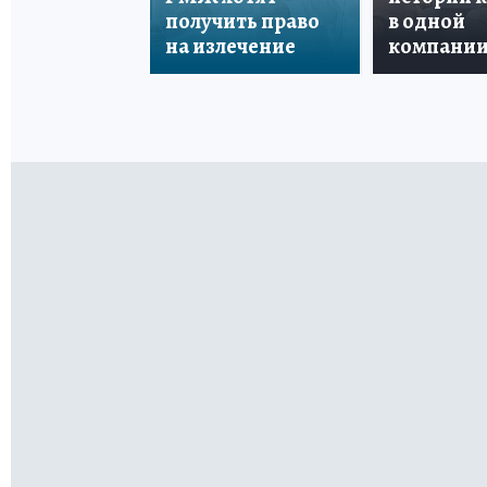
получить право
в одной
на излечение
компани