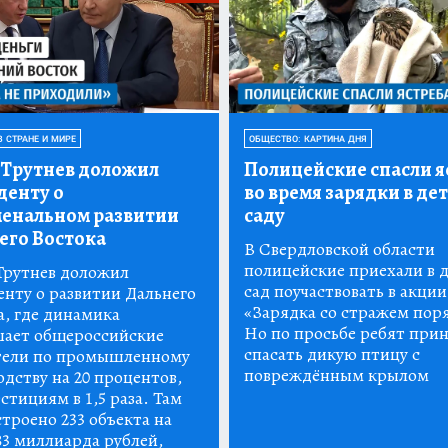
В СТРАНЕ И МИРЕ
ОБЩЕСТВО: КАРТИНА ДНЯ
Трутнев доложил
Полицейские спасли я
денту о
во время зарядки в де
енальном развитии
саду
его Востока
В Свердловской области
полицейские приехали в 
рутнев доложил
сад поучаствовать в акции
енту о развитии Дальнего
«Зарядка со стражем пор
а, где динамика
Но по просьбе ребят при
ает общероссийские
спасать дикую птицу с
тели по промышленному
повреждённым крылом
дству на 20 процентов,
стициям в 1,5 раза. Там
троено 233 объекта на
83 миллиарда рублей,