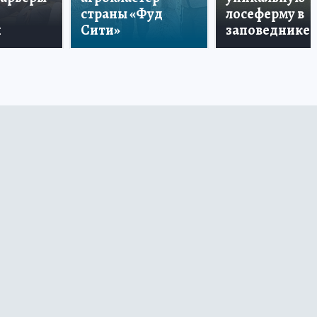
страны «Фуд
лосеферму в
и
Сити»
заповеднике!