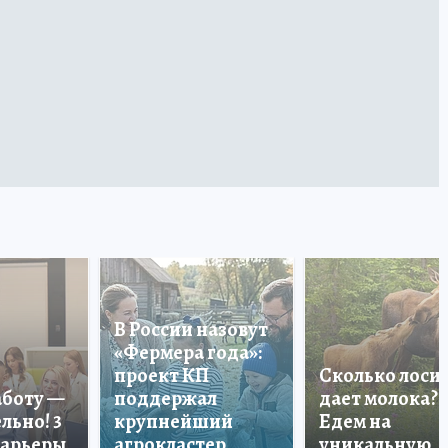
В России назовут
«Фермера года»:
проект КП
Сколько лоси
аботу —
поддержал
дает молока?
льно! 3
крупнейший
Едем на
карьеры
агрокластер
уникальную