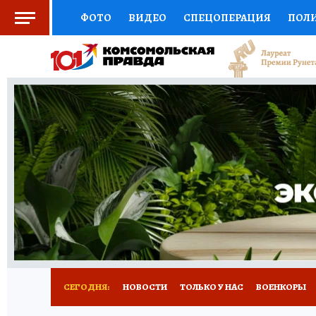
ФОТО
ВИДЕО
СПЕЦОПЕРАЦИЯ
ПОЛ
СОЦПОДДЕРЖКА
НАУКА
СПОРТ
КО
ВЫБОР ЭКСПЕРТОВ
ДОКТОР
ФИНАНС
КНИЖНАЯ ПОЛКА
ПРОГНОЗЫ НА СПОРТ
ПРЕСС-ЦЕНТР
НЕДВИЖИМОСТЬ
ТЕЛЕ
РАДИО КП
РЕКЛАМА
ТЕСТЫ
НОВОЕ 
СЕГОДНЯ:
НОВОСТИ
ТОЛЬКО У НАС
ВОЕНКОРЫ