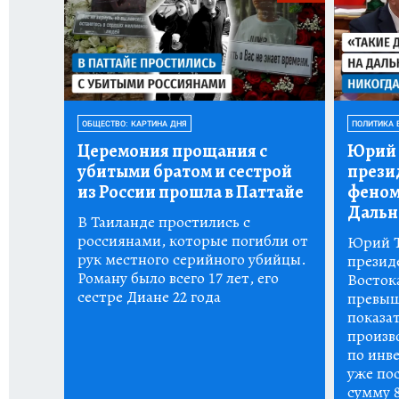
ОБЩЕСТВО: КАРТИНА ДНЯ
ПОЛИТИКА 
Церемония прощания с
Юрий 
убитыми братом и сестрой
прези
из России прошла в Паттайе
феном
Дальн
В Таиланде простились с
россиянами, которые погибли от
Юрий Т
рук местного серийного убийцы.
презид
Роману было всего 17 лет, его
Восток
сестре Диане 22 года
превыш
показа
произво
по инве
уже пос
сумму 