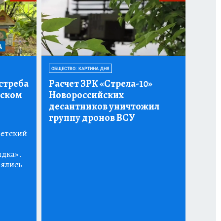
ОБЩЕСТВО: КАРТИНА ДНЯ
стреба
Расчет ЗРК «Стрела-10»
тском
Новороссийских
десантников уничтожил
группу дронов ВСУ
детский
ядка».
нялись