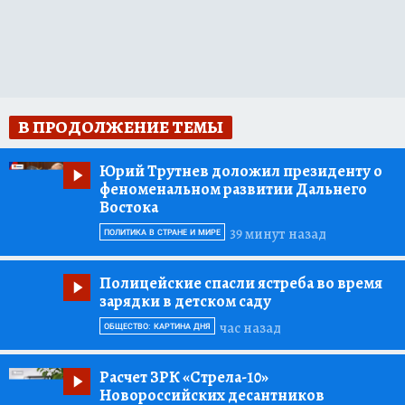
В ПРОДОЛЖЕНИЕ ТЕМЫ
Юрий Трутнев доложил президенту о
феноменальном развитии Дальнего
Востока
39 минут назад
ПОЛИТИКА В СТРАНЕ И МИРЕ
Полицейские спасли ястреба во время
зарядки в детском саду
час назад
ОБЩЕСТВО: КАРТИНА ДНЯ
Расчет ЗРК «Стрела-10»
Новороссийских десантников