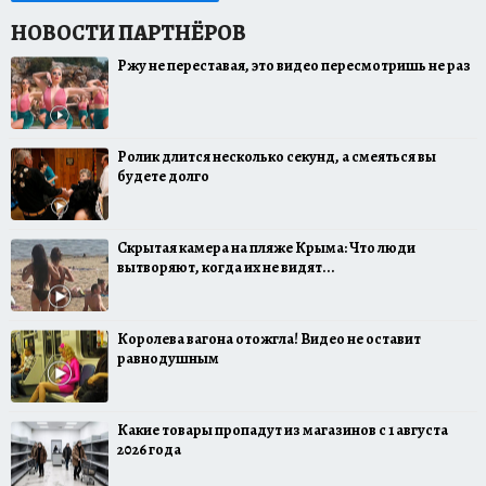
Ржу не переставая, это видео пересмотришь не раз
Ролик длится несколько секунд, а смеяться вы
будете долго
Скрытая камера на пляже Крыма: Что люди
вытворяют, когда их не видят...
Королева вагона отожгла! Видео не оставит
равнодушным
Какие товары пропадут из магазинов с 1 августа
2026 года