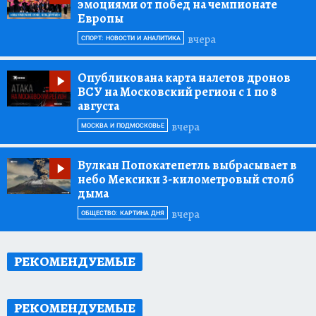
эмоциями от побед на чемпионате
Европы
вчера
СПОРТ: НОВОСТИ И АНАЛИТИКА
Опубликована карта налетов дронов
ВСУ на Московский регион с 1 по 8
августа
вчера
МОСКВА И ПОДМОСКОВЬЕ
Вулкан Попокатепетль выбрасывает в
небо Мексики 3-километровый столб
дыма
вчера
ОБЩЕСТВО: КАРТИНА ДНЯ
РЕКОМЕНДУЕМЫЕ
РЕКОМЕНДУЕМЫЕ