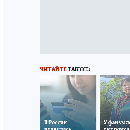
ЧИТАЙТЕ
ТАКЖЕ:
В России
У фанзы 
появилась
оморочка 