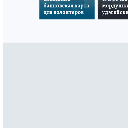
банковская карта
мордушки
для волонтеров
удэгейски