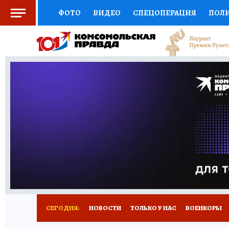
ФОТО
ВИДЕО
СПЕЦОПЕРАЦИЯ
ПОЛ
СОЦПОДДЕРЖКА
НАУКА
СПОРТ
КО
ВЫБОР ЭКСПЕРТОВ
ДОКТОР
ФИНАНС
КНИЖНАЯ ПОЛКА
ПРОГНОЗЫ НА СПОРТ
ПРЕСС-ЦЕНТР
НЕДВИЖИМОСТЬ
ТЕЛЕ
РАДИО КП
РЕКЛАМА
ТЕСТЫ
НОВОЕ 
СЕГОДНЯ:
НОВОСТИ
ТОЛЬКО У НАС
ВОЕНКОРЫ