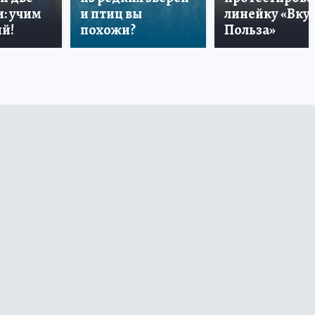
: учим
и птиц вы
линейку «Вкус
й!
похожи?
Польза»