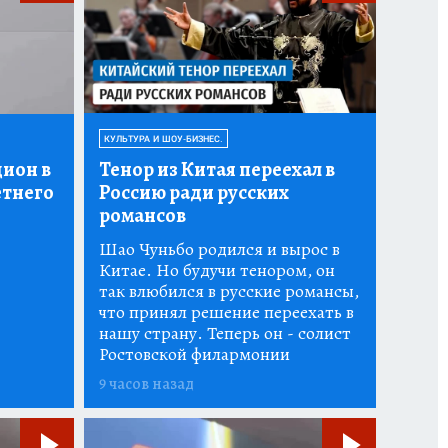
КУЛЬТУРА И ШОУ-БИЗНЕС.
дион в
Тенор из Китая переехал в
етнего
Россию ради русских
романсов
Шао Чуньбо родился и вырос в
Китае. Но будучи тенором, он
так влюбился в русские романсы,
что принял решение переехать в
нашу страну. Теперь он - солист
Ростовской филармонии
9 часов назад