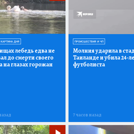
 КАРТИНА ДНЯ
ПРОИСШЕСТВИЯ И ЧП
ищах лебедь едва не
Молния ударила в ста
ал до смерти своего
Таиланде и убила 24-л
 на глазах горожан
футболиста
назад
7 часов назад