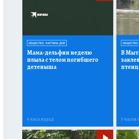
ОБЩЕСТВО: КАРТИНА ДНЯ
ОБЩЕСТВО:
Мама-дельфин неделю
В Мыт
плыла с телом погибшего
заклев
детеныша
птенца
4 часа назад
5 часов 