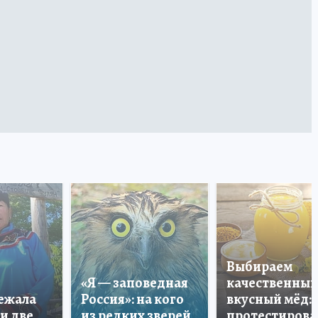
Выбираем
«Я — заповедная
качественный
лежала
Россия»: на кого
вкусный мёд:
и две
из редких зверей
протестирова