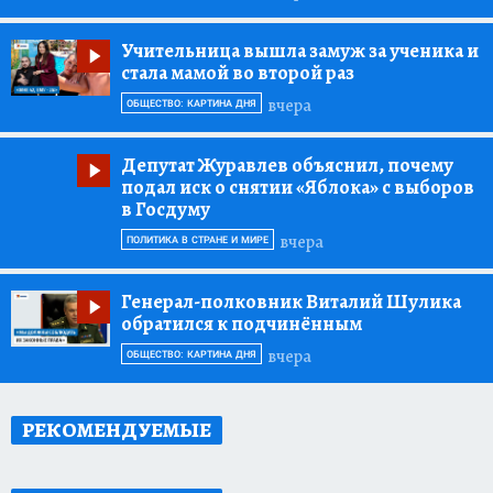
Учительница вышла замуж за ученика и
стала мамой во второй раз
вчера
ОБЩЕСТВО: КАРТИНА ДНЯ
Депутат Журавлев объяснил, почему
подал иск о снятии «Яблока» с выборов
в Госдуму
вчера
ПОЛИТИКА В СТРАНЕ И МИРЕ
Генерал-полковник Виталий Шулика
обратился к подчинённым
вчера
ОБЩЕСТВО: КАРТИНА ДНЯ
РЕКОМЕНДУЕМЫЕ