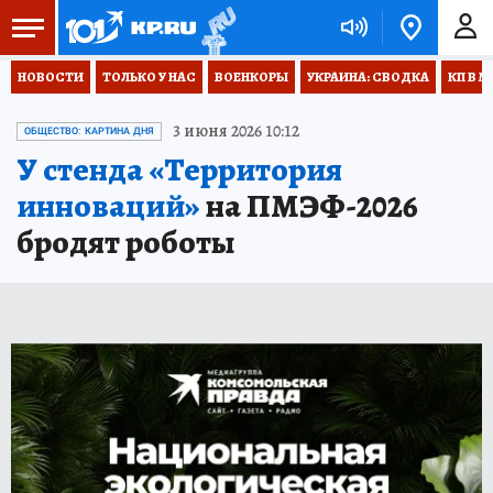
НОВОСТИ
ТОЛЬКО У НАС
ВОЕНКОРЫ
УКРАИНА: СВОДКА
КП В М
3 июня 2026 10:12
ОБЩЕСТВО: КАРТИНА ДНЯ
У стенда «Территория
инноваций»
на ПМЭФ-2026
бродят роботы