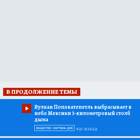
В ПРОДОЛЖЕНИЕ ТЕМЫ
Вулкан Попокатепетль выбрасывает в
небо Мексики 3-километровый столб
дыма
час назад
ОБЩЕСТВО: КАРТИНА ДНЯ