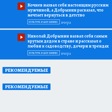
Кочнев назвал себя настоящим русским
мужчиной, а Добрынин расказал, что
мечтает вернуться в детство
вчера
КУЛЬТУРА И ШОУ-БИЗНЕС.
Николай Добрынин назвал себя самым
крутым дедом в стране и рассказал о
любви к садоводству, дочери и трендах
вчера
КУЛЬТУРА И ШОУ-БИЗНЕС.
РЕКОМЕНДУЕМЫЕ
РЕКОМЕНДУЕМЫЕ