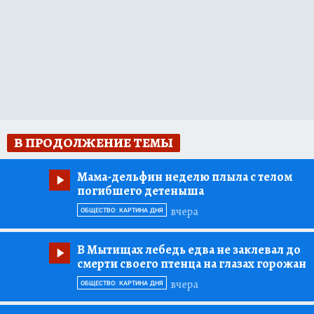
В ПРОДОЛЖЕНИЕ ТЕМЫ
Мама-дельфин неделю плыла с телом
погибшего детеныша
вчера
ОБЩЕСТВО: КАРТИНА ДНЯ
В Мытищах лебедь едва не заклевал до
смерти своего птенца на глазах горожан
вчера
ОБЩЕСТВО: КАРТИНА ДНЯ