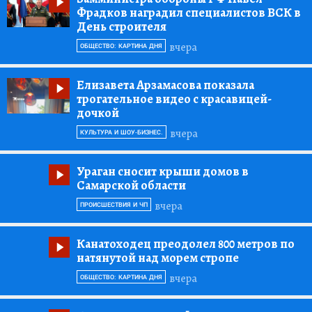
Фрадков наградил специалистов ВСК в
День строителя
вчера
ОБЩЕСТВО: КАРТИНА ДНЯ
Елизавета Арзамасова показала
трогательное видео с красавицей-
дочкой
вчера
КУЛЬТУРА И ШОУ-БИЗНЕС.
Ураган сносит крыши домов в
Самарской области
вчера
ПРОИСШЕСТВИЯ И ЧП
Канатоходец преодолел 800 метров по
натянутой над морем стропе
вчера
ОБЩЕСТВО: КАРТИНА ДНЯ