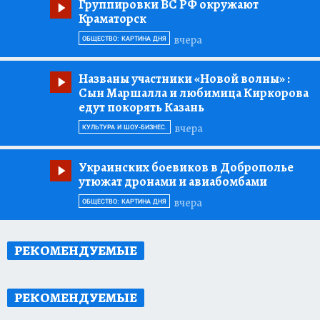
Группировки ВС РФ окружают
Краматорск
вчера
ОБЩЕСТВО: КАРТИНА ДНЯ
Названы участники «Новой волны»
:
Сын Маршалла и любимица Киркорова
едут покорять Казань
вчера
КУЛЬТУРА И ШОУ-БИЗНЕС.
Украинских боевиков в Доброполье
утюжат дронами и авиабомбами
вчера
ОБЩЕСТВО: КАРТИНА ДНЯ
РЕКОМЕНДУЕМЫЕ
РЕКОМЕНДУЕМЫЕ