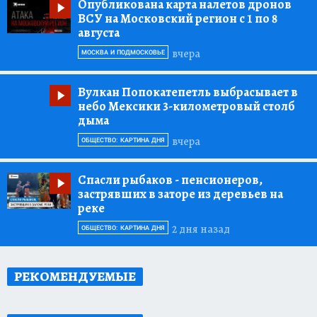
Опубликована карта налетов дронов
ВСУ на Московский регион с 1 по 8
августа
вчера
МОСКВА И ПОДМОСКОВЬЕ
Вулкан Попокатепетль выбрасывает в
небо Мексики 3-километровый столб
дыма
вчера
ОБЩЕСТВО: КАРТИНА ДНЯ
Спасли рыбаков
- пенсионеров,
застрявших в заторе из деревьев на
реке
2 дня назад
ОБЩЕСТВО: КАРТИНА ДНЯ
РЕКОМЕНДУЕМЫЕ