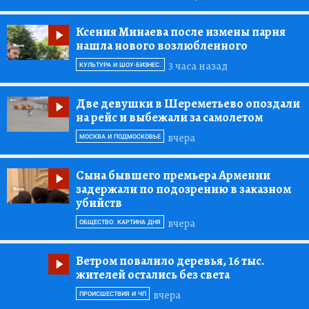
Ксения Минаева после измены парня
нашла нового возлюбленного
3 часа назад
КУЛЬТУРА И ШОУ-БИЗНЕС.
Две девушки в Шереметьево опоздали
на рейс и выбежали за самолетом
вчера
МОСКВА И ПОДМОСКОВЬЕ
Сына бывшего премьера Армении
задержали по подозрению в заказном
убийств
вчера
ОБЩЕСТВО: КАРТИНА ДНЯ
Ветром повалило деревья, 16 тыс.
жителей остались без света
вчера
ПРОИСШЕСТВИЯ И ЧП