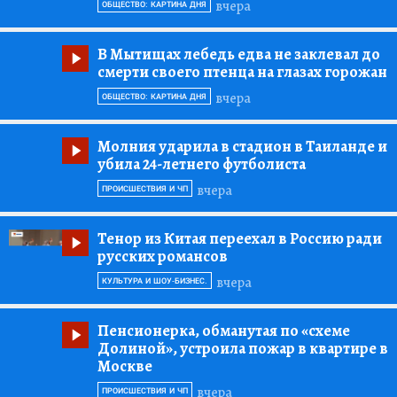
вчера
ОБЩЕСТВО: КАРТИНА ДНЯ
В Мытищах лебедь едва не заклевал до
смерти своего птенца на глазах горожан
вчера
ОБЩЕСТВО: КАРТИНА ДНЯ
Молния ударила в стадион в Таиланде и
убила 24-летнего футболиста
вчера
ПРОИСШЕСТВИЯ И ЧП
Тенор из Китая переехал в Россию ради
русских романсов
вчера
КУЛЬТУРА И ШОУ-БИЗНЕС.
Пенсионерка, обманутая по «схеме
Долиной», устроила пожар в квартире в
Москве
вчера
ПРОИСШЕСТВИЯ И ЧП