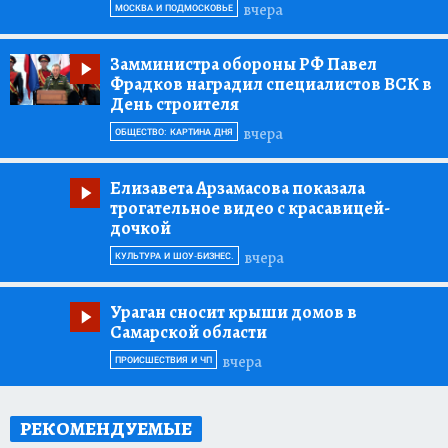
вчера
МОСКВА И ПОДМОСКОВЬЕ
Замминистра обороны РФ Павел
Фрадков наградил специалистов ВСК в
День строителя
вчера
ОБЩЕСТВО: КАРТИНА ДНЯ
Елизавета Арзамасова показала
трогательное видео с красавицей-
дочкой
вчера
КУЛЬТУРА И ШОУ-БИЗНЕС.
Ураган сносит крыши домов в
Самарской области
вчера
ПРОИСШЕСТВИЯ И ЧП
РЕКОМЕНДУЕМЫЕ