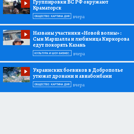
Группировки ВС РФ окружают
Краматорск
вчера
ОБЩЕСТВО: КАРТИНА ДНЯ
Названы участники «Новой волны»
:
Сын Маршалла и любимица Киркорова
едут покорять Казань
вчера
КУЛЬТУРА И ШОУ-БИЗНЕС.
Украинских боевиков в Доброполье
утюжат дронами и авиабомбами
вчера
ОБЩЕСТВО: КАРТИНА ДНЯ