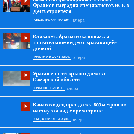
Фрадков наградил специалистов ВСК в
День строителя
вчера
ОБЩЕСТВО: КАРТИНА ДНЯ
Елизавета Арзамасова показала
трогательное видео с красавицей-
дочкой
вчера
КУЛЬТУРА И ШОУ-БИЗНЕС.
Ураган сносит крыши домов в
Самарской области
вчера
ПРОИСШЕСТВИЯ И ЧП
Канатоходец преодолел 800 метров по
натянутой над морем стропе
вчера
ОБЩЕСТВО: КАРТИНА ДНЯ