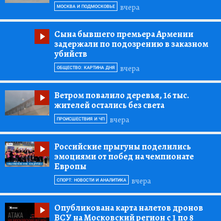
вчера
МОСКВА И ПОДМОСКОВЬЕ
Сына бывшего премьера Армении
задержали по подозрению в заказном
убийств
вчера
ОБЩЕСТВО: КАРТИНА ДНЯ
Ветром повалило деревья, 16 тыс.
жителей остались без света
вчера
ПРОИСШЕСТВИЯ И ЧП
Российские прыгуны поделились
эмоциями от побед на чемпионате
Европы
вчера
СПОРТ: НОВОСТИ И АНАЛИТИКА
Опубликована карта налетов дронов
ВСУ на Московский регион с 1 по 8