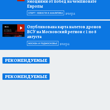
эмоциями от побед на чемпионате
Европы
вчера
СПОРТ: НОВОСТИ И АНАЛИТИКА
Опубликована карта налетов дронов
ВСУ на Московский регион с 1 по 8
августа
вчера
МОСКВА И ПОДМОСКОВЬЕ
РЕКОМЕНДУЕМЫЕ
РЕКОМЕНДУЕМЫЕ