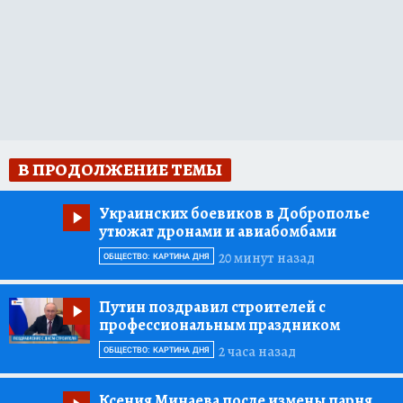
В ПРОДОЛЖЕНИЕ ТЕМЫ
Украинских боевиков в Доброполье
утюжат дронами и авиабомбами
20 минут назад
ОБЩЕСТВО: КАРТИНА ДНЯ
Путин поздравил строителей с
профессиональным праздником
2 часа назад
ОБЩЕСТВО: КАРТИНА ДНЯ
Ксения Минаева после измены парня