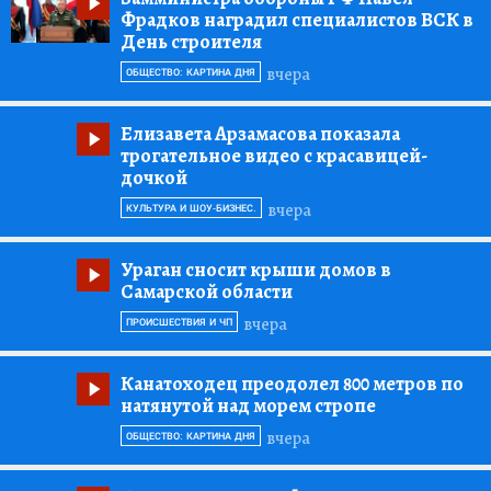
Фрадков наградил специалистов ВСК в
День строителя
вчера
ОБЩЕСТВО: КАРТИНА ДНЯ
Елизавета Арзамасова показала
трогательное видео с красавицей-
дочкой
вчера
КУЛЬТУРА И ШОУ-БИЗНЕС.
Ураган сносит крыши домов в
Самарской области
вчера
ПРОИСШЕСТВИЯ И ЧП
Канатоходец преодолел 800 метров по
натянутой над морем стропе
вчера
ОБЩЕСТВО: КАРТИНА ДНЯ