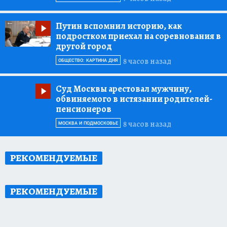
Путин вспомнил историю, как
подростком приехал на соревнования в
другой город
8 часов назад
ОБЩЕСТВО: КАРТИНА ДНЯ
Суд Москвы арестовал мужчину,
обвиняемого в истязании родителей-
пенсионеров
8 часов назад
МОСКВА И ПОДМОСКОВЬЕ
РЕКОМЕНДУЕМЫЕ
РЕКОМЕНДУЕМЫЕ