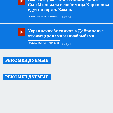
Сын Маршалла и любимица Киркорова
едут покорять Казань
вчера
КУЛЬТУРА И ШОУ-БИЗНЕС.
Украинских боевиков в Доброполье
утюжат дронами и авиабомбами
вчера
ОБЩЕСТВО: КАРТИНА ДНЯ
РЕКОМЕНДУЕМЫЕ
РЕКОМЕНДУЕМЫЕ