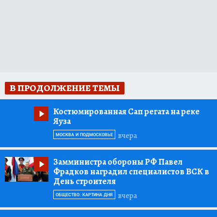
В ПРОДОЛЖЕНИЕ ТЕМЫ
Костюмированная Сап регата на реке
Яуза
вчера
МОСКВА И ПОДМОСКОВЬЕ
Замминистра обороны РФ Павел
Фрадков наградил специалистов ВСК в
День строителя
вчера
ОБЩЕСТВО: КАРТИНА ДНЯ