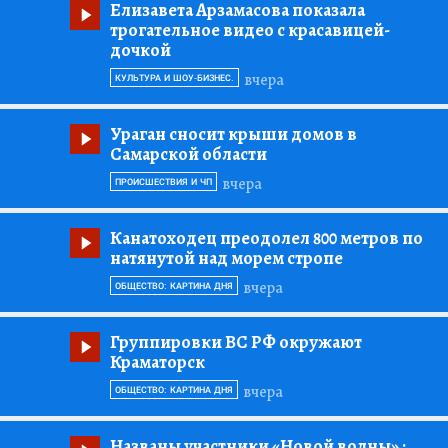
Елизавета Арзамасова показала
трогательное видео с красавицей-
дочкой
вчера
КУЛЬТУРА И ШОУ-БИЗНЕС.
Ураган сносит крыши домов в
Самарской области
вчера
ПРОИСШЕСТВИЯ И ЧП
Канатоходец преодолел 800 метров по
натянутой над морем стропе
вчера
ОБЩЕСТВО: КАРТИНА ДНЯ
Группировки ВС РФ окружают
Краматорск
вчера
ОБЩЕСТВО: КАРТИНА ДНЯ
Названы участники «Новой волны»
: