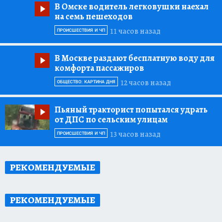
В Омске водитель легковушки наехал
на семь пешеходов
11 часов назад
ПРОИСШЕСТВИЯ И ЧП
В Москве раздают бесплатную воду для
комфорта пассажиров
12 часов назад
ОБЩЕСТВО: КАРТИНА ДНЯ
Пьяный тракторист попытался удрать
от ДПС по сельским улицам
13 часов назад
ПРОИСШЕСТВИЯ И ЧП
РЕКОМЕНДУЕМЫЕ
РЕКОМЕНДУЕМЫЕ