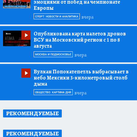
эмоциями от побед на чемпионате
Европы
вчера
СПОРТ: НОВОСТИ И АНАЛИТИКА
Опубликована карта налетов дронов
ВСУ на Московский регион с 1 по 8
августа
вчера
МОСКВА И ПОДМОСКОВЬЕ
Вулкан Попокатепетль выбрасывает в
небо Мексики 3-километровый столб
дыма
вчера
ОБЩЕСТВО: КАРТИНА ДНЯ
РЕКОМЕНДУЕМЫЕ
РЕКОМЕНДУЕМЫЕ