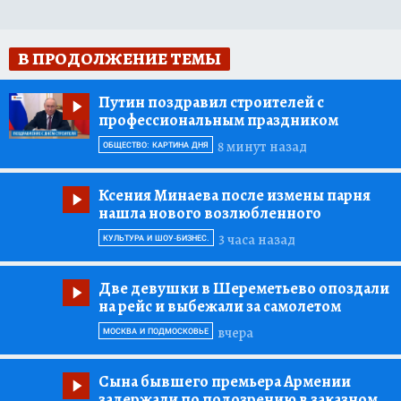
В ПРОДОЛЖЕНИЕ ТЕМЫ
Путин поздравил строителей с
профессиональным праздником
8 минут назад
ОБЩЕСТВО: КАРТИНА ДНЯ
Ксения Минаева после измены парня
нашла нового возлюбленного
3 часа назад
КУЛЬТУРА И ШОУ-БИЗНЕС.
Две девушки в Шереметьево опоздали
на рейс и выбежали за самолетом
вчера
МОСКВА И ПОДМОСКОВЬЕ
Сына бывшего премьера Армении
задержали по подозрению в заказном