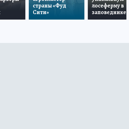
страны «Фуд
лосеферму в
и
Сити»
заповеднике!