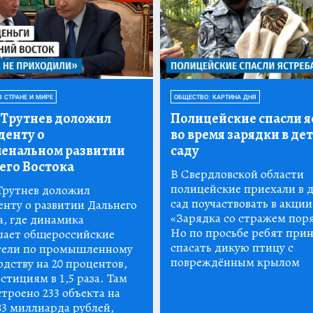
В СТРАНЕ И МИРЕ
ОБЩЕСТВО: КАРТИНА ДНЯ
Трутнев доложил
Полицейские спасли я
денту о
во время зарядки в де
енальном развитии
саду
его Востока
В Свердловской области
полицейские приехали в 
рутнев доложил
сад поучаствовать в акции
енту о развитии Дальнего
«Зарядка со стражем пор
а, где динамика
Но по просьбе ребят при
ает общероссийские
спасать дикую птицу с
тели по промышленному
повреждённым крылом
дству на 20 процентов,
стициям в 1,5 раза. Там
троено 233 объекта на
83 миллиарда рублей,