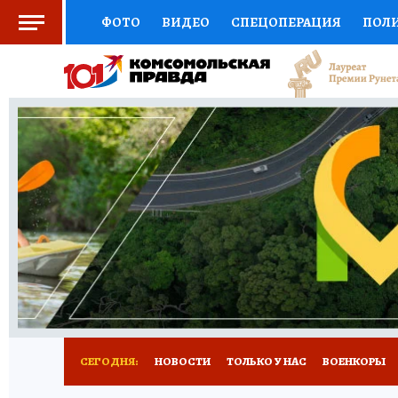
ФОТО
ВИДЕО
СПЕЦОПЕРАЦИЯ
ПОЛ
СОЦПОДДЕРЖКА
НАУКА
СПОРТ
КО
ВЫБОР ЭКСПЕРТОВ
ДОКТОР
ФИНАНС
КНИЖНАЯ ПОЛКА
ПРОГНОЗЫ НА СПОРТ
ПРЕСС-ЦЕНТР
НЕДВИЖИМОСТЬ
ТЕЛЕ
РАДИО КП
РЕКЛАМА
ТЕСТЫ
НОВОЕ 
СЕГОДНЯ:
НОВОСТИ
ТОЛЬКО У НАС
ВОЕНКОРЫ