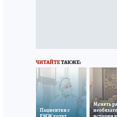
ЧИТАЙТЕ
ТАКЖЕ:
Менять р
Пациентки с
необязате
РМЖ хотят
истории 