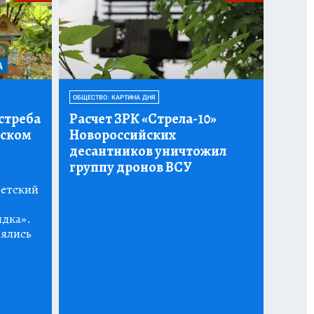
ОБЩЕСТВО: КАРТИНА ДНЯ
стреба
Расчет ЗРК «Стрела-10»
тском
Новороссийских
десантников уничтожил
группу дронов ВСУ
детский
ядка».
нялись