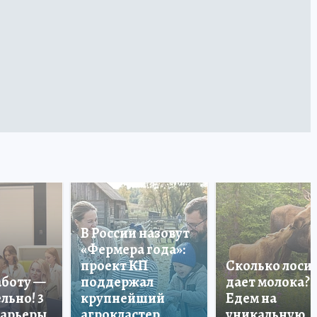
В России назовут
«Фермера года»:
проект КП
Сколько лоси
аботу —
поддержал
дает молока?
льно! 3
крупнейший
Едем на
карьеры
агрокластер
уникальную