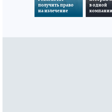
получить право
в одной
на излечение
компани