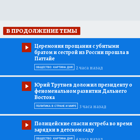
В ПРОДОЛЖЕНИЕ ТЕМЫ
Церемония прощания с убитыми
братом и сестрой из России прошла в
Паттайе
2 часа назад
ОБЩЕСТВО: КАРТИНА ДНЯ
Юрий Трутнев доложил президенту о
феноменальном развитии Дальнего
Востока
3 часа назад
ПОЛИТИКА В СТРАНЕ И МИРЕ
Полицейские спасли ястреба во время
зарядки в детском саду
4 часа назад
ОБЩЕСТВО: КАРТИНА ДНЯ