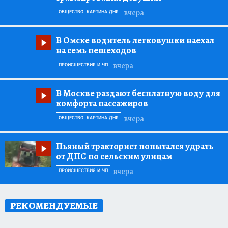
вчера
ОБЩЕСТВО: КАРТИНА ДНЯ
В Омске водитель легковушки наехал
на семь пешеходов
вчера
ПРОИСШЕСТВИЯ И ЧП
В Москве раздают бесплатную воду для
комфорта пассажиров
вчера
ОБЩЕСТВО: КАРТИНА ДНЯ
Пьяный тракторист попытался удрать
от ДПС по сельским улицам
вчера
ПРОИСШЕСТВИЯ И ЧП
РЕКОМЕНДУЕМЫЕ