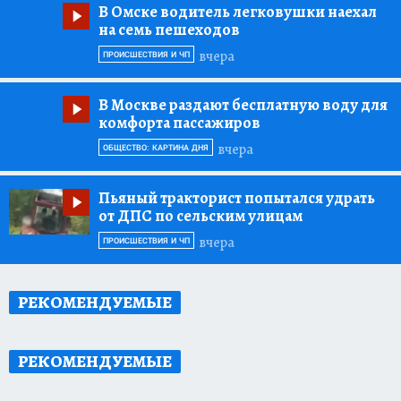
В Омске водитель легковушки наехал
на семь пешеходов
вчера
ПРОИСШЕСТВИЯ И ЧП
В Москве раздают бесплатную воду для
комфорта пассажиров
вчера
ОБЩЕСТВО: КАРТИНА ДНЯ
Пьяный тракторист попытался удрать
от ДПС по сельским улицам
вчера
ПРОИСШЕСТВИЯ И ЧП
РЕКОМЕНДУЕМЫЕ
РЕКОМЕНДУЕМЫЕ