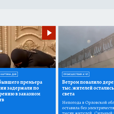
 КАРТИНА ДНЯ
ПРОИСШЕСТВИЯ И ЧП
бывшего премьера
Ветром повалило дерев
ии задержали по
тыс.
жителей остались
рению в заказном
света
тв
Непогода в Орловской об
оставила без электричеств
тысяч жителей. Сильный 