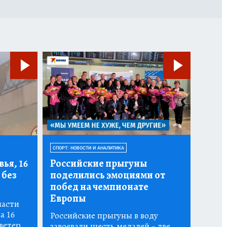
СПОРТ: НОВОСТИ И АНАЛИТИКА
ья, 16
Российские прыгуны
 без
поделились эмоциями от
побед на чемпионате
Европы
ласти
а 16
Российские прыгуны в воду
ветер
завоевали шесть медалей - две