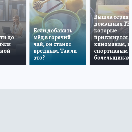
Вышла серия
домашних ТВ
Если добавить
которые
ти до
мёд в горячий
приглянутся 
теля
чай, он станет
киноманам, и
дной
вредным. Так ли
спортивным
и
это?
болельщикам