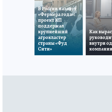
В России назовут
«Фермера года»:
проект КП
поддержал
крупнейший
Как вырас
агрокластер
руководи
страны «Фуд
внутри о
Сити»
компани