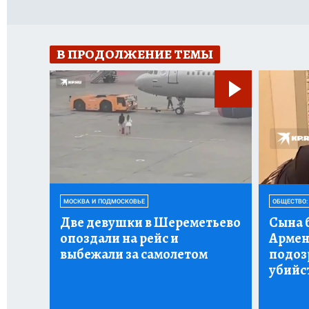
В ПРОДОЛЖЕНИЕ ТЕМЫ
МОСКВА И ПОДМОСКОВЬЕ
ОБЩЕСТВО:
Две девушки в Шереметьево
Сына 
опоздали на рейс и
Армен
выбежали за самолетом
подоз
убийс