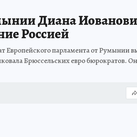
умынии Диана Иованов
ние Россией
т Европейского парламента от Румынии вы
овала Брюссельских евро бюрократов. Он