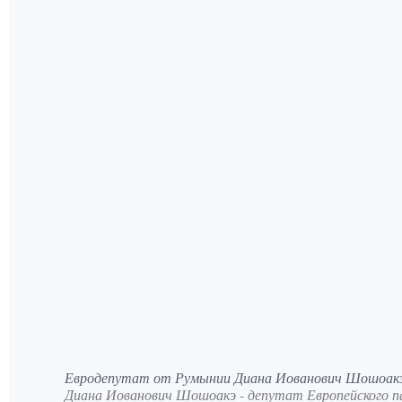
Евродепутат от Румынии Диана Иованович Шошоакэ 
Диана Иованович Шошоакэ - депутат Европейского 