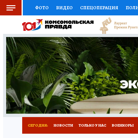
ФОТО
ВИДЕО
СПЕЦОПЕРАЦИЯ
ПОЛ
СОЦПОДДЕРЖКА
НАУКА
СПОРТ
КО
ВЫБОР ЭКСПЕРТОВ
ДОКТОР
ФИНАНС
КНИЖНАЯ ПОЛКА
ПРОГНОЗЫ НА СПОРТ
ПРЕСС-ЦЕНТР
НЕДВИЖИМОСТЬ
ТЕЛЕ
РАДИО КП
РЕКЛАМА
ТЕСТЫ
НОВОЕ 
СЕГОДНЯ:
НОВОСТИ
ТОЛЬКО У НАС
ВОЕНКОРЫ