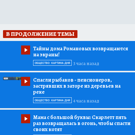
В ПРОДОЛЖЕНИЕ ТЕМЫ
Тайны дома Романовых возвращаются
на экраны!
3 часа назад
ОБЩЕСТВО: КАРТИНА ДНЯ
Спасли рыбаков
- пенсионеров,
застрявших в заторе из деревьев на
реке
4 часа назад
ОБЩЕСТВО: КАРТИНА ДНЯ
Мама с большой буквы:
Скарлетт пять
раз возвращалась в огонь, чтобы спасти
своих котят