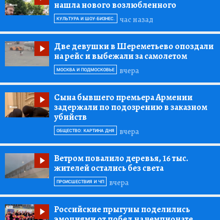
нашла нового возлюбленного
час назад
КУЛЬТУРА И ШОУ-БИЗНЕС.
Две девушки в Шереметьево опоздали
на рейс и выбежали за самолетом
вчера
МОСКВА И ПОДМОСКОВЬЕ
Сына бывшего премьера Армении
задержали по подозрению в заказном
убийств
вчера
ОБЩЕСТВО: КАРТИНА ДНЯ
Ветром повалило деревья, 16 тыс.
жителей остались без света
вчера
ПРОИСШЕСТВИЯ И ЧП
Российские прыгуны поделились
эмоциями от побед на чемпионате