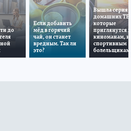
Вышла серия
домашних ТВ
Если добавить
которые
ти до
мёд в горячий
приглянутся 
теля
чай, он станет
киноманам, и
дной
вредным. Так ли
спортивным
и
это?
болельщикам