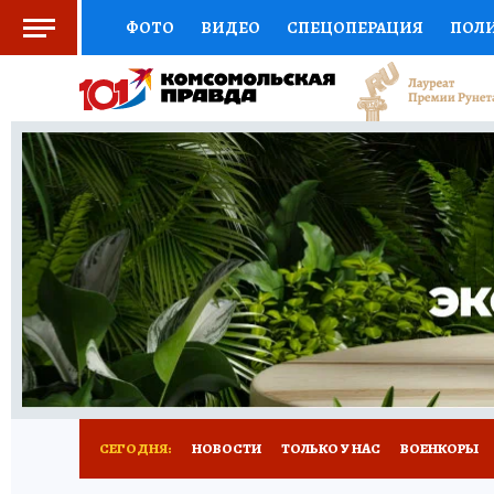
ФОТО
ВИДЕО
СПЕЦОПЕРАЦИЯ
ПОЛ
СОЦПОДДЕРЖКА
НАУКА
СПОРТ
КО
ВЫБОР ЭКСПЕРТОВ
ДОКТОР
ФИНАНС
КНИЖНАЯ ПОЛКА
ПРОГНОЗЫ НА СПОРТ
ПРЕСС-ЦЕНТР
НЕДВИЖИМОСТЬ
ТЕЛЕ
РАДИО КП
РЕКЛАМА
ТЕСТЫ
НОВОЕ 
СЕГОДНЯ:
НОВОСТИ
ТОЛЬКО У НАС
ВОЕНКОРЫ