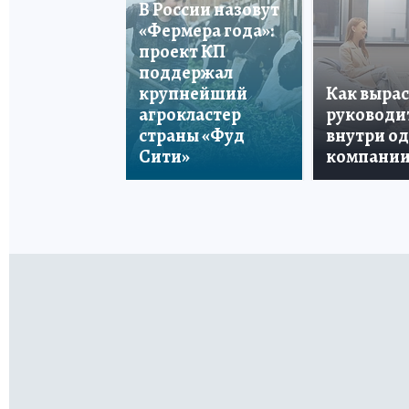
В России назовут
«Фермера года»:
проект КП
поддержал
крупнейший
Как вырас
агрокластер
руководи
страны «Фуд
внутри о
Сити»
компани