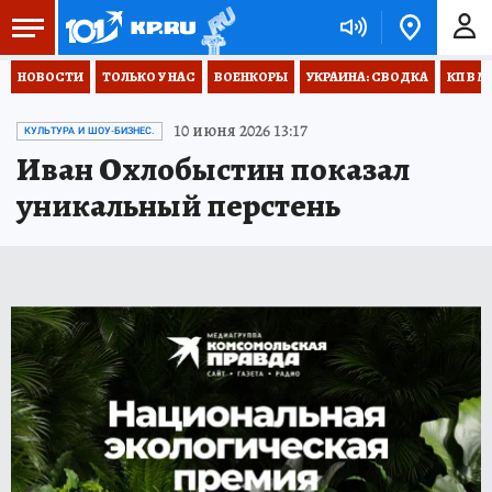
НОВОСТИ
ТОЛЬКО У НАС
ВОЕНКОРЫ
УКРАИНА: СВОДКА
КП В М
10 июня 2026 13:17
КУЛЬТУРА И ШОУ-БИЗНЕС.
Иван Охлобыстин показал
уникальный перстень