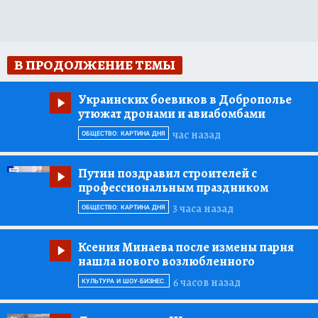
В ПРОДОЛЖЕНИЕ ТЕМЫ
Украинских боевиков в Доброполье
утюжат дронами и авиабомбами
час назад
ОБЩЕСТВО: КАРТИНА ДНЯ
Путин поздравил строителей с
профессиональным праздником
3 часа назад
ОБЩЕСТВО: КАРТИНА ДНЯ
Ксения Минаева после измены парня
нашла нового возлюбленного
6 часов назад
КУЛЬТУРА И ШОУ-БИЗНЕС.