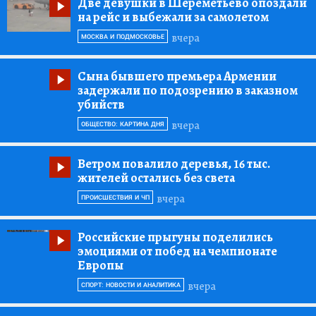
Две девушки в Шереметьево опоздали
на рейс и выбежали за самолетом
вчера
МОСКВА И ПОДМОСКОВЬЕ
Сына бывшего премьера Армении
задержали по подозрению в заказном
убийств
вчера
ОБЩЕСТВО: КАРТИНА ДНЯ
Ветром повалило деревья, 16 тыс.
жителей остались без света
вчера
ПРОИСШЕСТВИЯ И ЧП
Российские прыгуны поделились
эмоциями от побед на чемпионате
Европы
вчера
СПОРТ: НОВОСТИ И АНАЛИТИКА