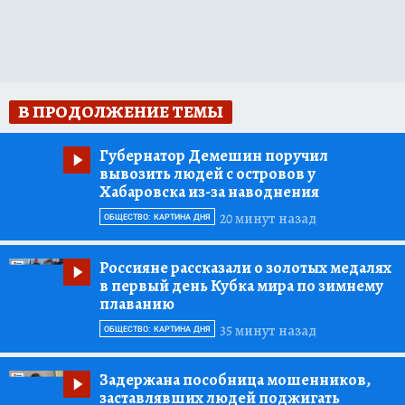
В ПРОДОЛЖЕНИЕ ТЕМЫ
Губернатор Демешин поручил
вывозить людей с островов у
Хабаровска из-за наводнения
20 минут назад
ОБЩЕСТВО: КАРТИНА ДНЯ
Россияне рассказали о золотых медалях
в первый день Кубка мира по зимнему
плаванию
35 минут назад
ОБЩЕСТВО: КАРТИНА ДНЯ
Задержана пособница мошенников,
заставлявших людей поджигать