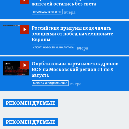
жителей остались без света
вчера
ПРОИСШЕСТВИЯ И ЧП
Российские прыгуны поделились
эмоциями от побед на чемпионате
Европы
вчера
СПОРТ: НОВОСТИ И АНАЛИТИКА
Опубликована карта налетов дронов
ВСУ на Московский регион с 1 по 8
августа
вчера
МОСКВА И ПОДМОСКОВЬЕ
РЕКОМЕНДУЕМЫЕ
РЕКОМЕНДУЕМЫЕ