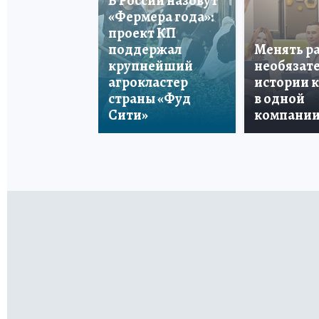
В России назовут
«Фермера года»:
проект КП
поддержал
Менять р
крупнейший
необязате
агрокластер
истории 
страны «Фуд
в одной
Сити»
компани