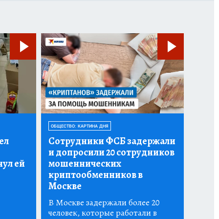
ОБЩЕСТВО: КАРТИНА ДНЯ
ел
Сотрудники ФСБ задержали
и допросили 20 сотрудников
нул ей
мошеннических
криптообменников в
Москве
В Москве задержали более 20
человек, которые работали в