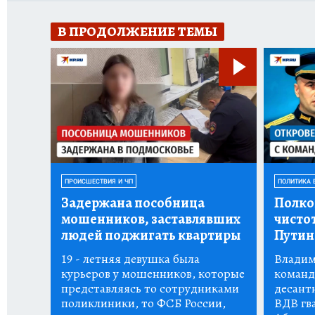
В ПРОДОЛЖЕНИЕ ТЕМЫ
ПРОИСШЕСТВИЯ И ЧП
ПОЛИТИКА 
Задержана пособница
Полко
мошенников, заставлявших
чистот
людей поджигать квартиры
Пути
19 - летняя девушка была
Владим
курьеров у мошенников, которые
команд
представляясь то сотрудниками
десант
поликлиники, то ФСБ России,
ВДВ гв