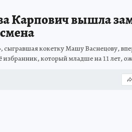
ва Карпович вышла зам
есмена
, сыгравшая кокетку Машу Васнецову, впер
ё избранник, который младше на 11 лет, о