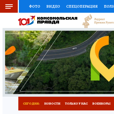
ФОТО
ВИДЕО
СПЕЦОПЕРАЦИЯ
ПОЛ
СОЦПОДДЕРЖКА
НАУКА
СПОРТ
КО
ВЫБОР ЭКСПЕРТОВ
ДОКТОР
ФИНАНС
КНИЖНАЯ ПОЛКА
ПРОГНОЗЫ НА СПОРТ
ПРЕСС-ЦЕНТР
НЕДВИЖИМОСТЬ
ТЕЛЕ
РАДИО КП
РЕКЛАМА
ТЕСТЫ
НОВОЕ 
СЕГОДНЯ:
НОВОСТИ
ТОЛЬКО У НАС
ВОЕНКОРЫ