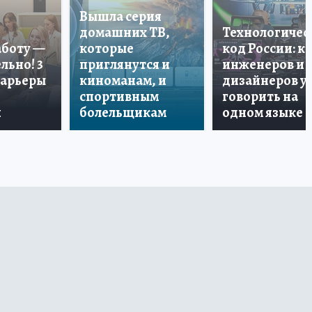
Вышла серия
домашних ТВ,
Технологичес
аботу —
которые
код России: к
льно! 3
приглянутся и
инженеров и
карьеры
киноманам, и
дизайнеров у
спортивным
говорить на
и
болельщикам
одном языке