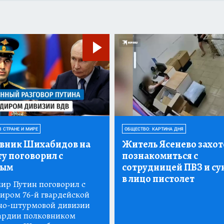
В СТРАНЕ И МИРЕ
ОБЩЕСТВО: КАРТИНА ДНЯ
вник Шихабидов на
Житель Ясенево захот
у поговорил с
познакомиться с
ным
сотрудницей ПВЗ и су
в лицо пистолет
ир Путин поговорил с
иром 76-й гвардейской
но-штурмовой дивизии
ардии полковником